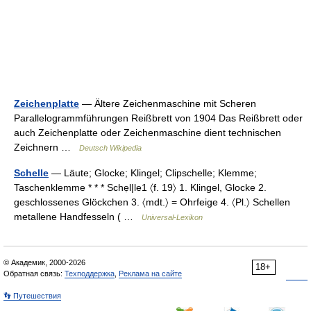
Zeichenplatte
— Ältere Zeichenmaschine mit Scheren
Parallelogrammführungen Reißbrett von 1904 Das Reißbrett oder
auch Zeichenplatte oder Zeichenmaschine dient technischen
Zeichnern …
Deutsch Wikipedia
Schelle
— Läute; Glocke; Klingel; Clipschelle; Klemme;
Taschenklemme * * * Schẹl|le1 〈f. 19〉 1. Klingel, Glocke 2.
geschlossenes Glöckchen 3. 〈mdt.〉 = Ohrfeige 4. 〈Pl.〉 Schellen
metallene Handfesseln ( …
Universal-Lexikon
© Академик, 2000-2026
18+
Обратная связь:
Техподдержка
,
Реклама на сайте
👣 Путешествия