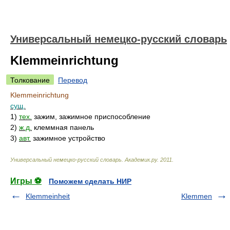
Универсальный немецко-русский словарь
Klemmeinrichtung
Толкование
Перевод
Klemmeinrichtung
сущ.
1)
тех.
зажим, зажимное приспособление
2)
ж.д.
клеммная панель
3)
авт.
зажимное устройство
Универсальный немецко-русский словарь
.
Академик.ру
.
2011
.
Игры ⚽
Поможем сделать НИР
Klemmeinheit
Klemmen